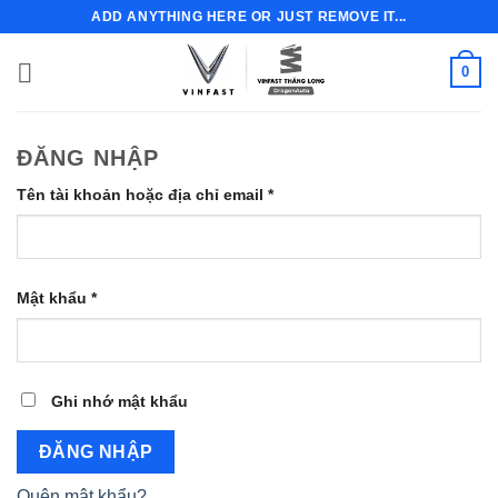
Bỏ
ADD ANYTHING HERE OR JUST REMOVE IT...
qua
nội
0
dung
ĐĂNG NHẬP
Bắt
Tên tài khoản hoặc địa chỉ email
*
buộc
Bắt
Mật khẩu
*
buộc
Ghi nhớ mật khẩu
ĐĂNG NHẬP
Quên mật khẩu?