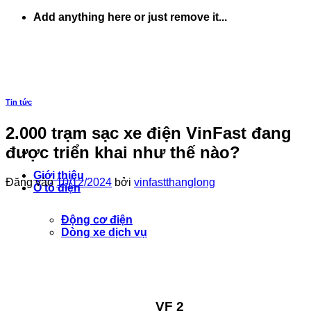
Bỏ
Add anything here or just remove it...
qua
nội
dung
Tin tức
2.000 trạm sạc xe điện VinFast đang
được triển khai như thế nào?
Giới thiệu
Đăng vào
10/12/2024
bởi
vinfastthanglong
Ô tô điện
Động cơ điện
Dòng xe dịch vụ
VF 2