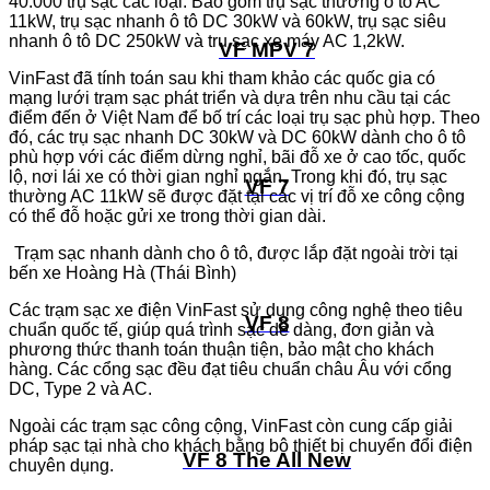
40.000 trụ sạc các loại. Bao gồm trụ sạc thường ô tô AC
11kW, trụ sạc nhanh ô tô DC 30kW và 60kW, trụ sạc siêu
nhanh ô tô DC 250kW và trụ sạc xe máy AC 1,2kW.
VF MPV 7
VinFast đã tính toán sau khi tham khảo các quốc gia có
mạng lưới trạm sạc phát triển và dựa trên nhu cầu tại các
điểm đến ở Việt Nam để bố trí các loại trụ sạc phù hợp. Theo
đó, các trụ sạc nhanh DC 30kW và DC 60kW dành cho ô tô
phù hợp với các điểm dừng nghỉ, bãi đỗ xe ở cao tốc, quốc
lộ, nơi lái xe có thời gian nghỉ ngắn. Trong khi đó, trụ sạc
VF 7
thường AC 11kW sẽ được đặt tại các vị trí đỗ xe công cộng
có thể đỗ hoặc gửi xe trong thời gian dài.
Trạm sạc nhanh dành cho ô tô, được lắp đặt ngoài trời tại
bến xe Hoàng Hà (Thái Bình)
Các trạm sạc xe điện VinFast sử dụng công nghệ theo tiêu
VF 8
chuẩn quốc tế, giúp quá trình sạc dễ dàng, đơn giản và
phương thức thanh toán thuận tiện, bảo mật cho khách
hàng. Các cổng sạc đều đạt tiêu chuẩn châu Âu với cổng
DC, Type 2 và AC.
Ngoài các trạm sạc công cộng, VinFast còn cung cấp giải
pháp sạc tại nhà cho khách bằng bộ thiết bị chuyển đổi điện
VF 8 The All New
chuyên dụng.