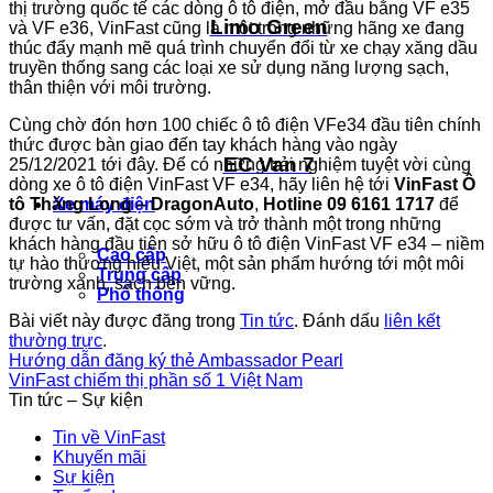
thị trường quốc tế các dòng ô tô điện, mở đầu bằng VF e35
Limo Green
và VF e36, VinFast cũng là một trong những hãng xe đang
thúc đẩy mạnh mẽ quá trình chuyển đổi từ xe chạy xăng dầu
truyền thống sang các loại xe sử dụng năng lượng sạch,
thân thiện với môi trường.
Cùng chờ đón hơn 100 chiếc ô tô điện VFe34 đầu tiên chính
thức được bàn giao đến tay khách hàng vào ngày
EC Van 7
25/12/2021 tới đây. Để có những trải nghiệm tuyệt vời cùng
dòng xe ô tô điện VinFast VF e34, hãy liên hệ tới
VinFast Ô
tô Thăng Long – DragonAuto
,
Hotline 09 6161 1717
để
Xe máy điện
được tư vấn, đặt cọc sớm và trở thành một trong những
khách hàng đầu tiên sở hữu ô tô điện VinFast VF e34 – niềm
Cao cấp
tự hào thương hiệu Việt, một sản phẩm hướng tới một môi
Trung cấp
trường xanh, sạch bền vững.
Phổ thông
Bài viết này được đăng trong
Tin tức
. Đánh dấu
liên kết
thường trực
.
Hướng dẫn đăng ký thẻ Ambassador Pearl
VinFast chiếm thị phần số 1 Việt Nam
Tin tức – Sự kiện
Tin về VinFast
Khuyến mãi
Sự kiện