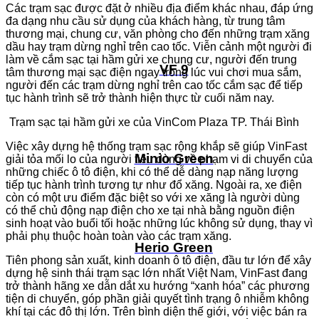
Các trạm sạc được đặt ở nhiều địa điểm khác nhau, đáp ứng
đa dạng nhu cầu sử dụng của khách hàng, từ trung tâm
thương mại, chung cư, văn phòng cho đến những trạm xăng
dầu hay trạm dừng nghỉ trên cao tốc. Viễn cảnh một người đi
làm về cắm sạc tại hầm gửi xe chung cư, người đến trung
VF 9
tâm thương mại sạc điện ngay trong lúc vui chơi mua sắm,
người đến các trạm dừng nghỉ trên cao tốc cắm sạc để tiếp
tục hành trình sẽ trở thành hiện thực từ cuối năm nay.
Trạm sạc tại hầm gửi xe của VinCom Plaza TP. Thái Bình
Việc xây dựng hệ thống trạm sạc rộng khắp sẽ giúp VinFast
Minio Green
giải tỏa mối lo của người tiêu dùng về phạm vi di chuyển của
những chiếc ô tô điện, khi có thể dễ dàng nạp năng lượng
tiếp tục hành trình tương tự như đổ xăng. Ngoài ra, xe điện
còn có một ưu điểm đặc biệt so với xe xăng là người dùng
có thể chủ động nạp điện cho xe tại nhà bằng nguồn điện
sinh hoạt vào buổi tối hoặc những lúc không sử dụng, thay vì
phải phụ thuộc hoàn toàn vào các trạm xăng.
Herio Green
Tiên phong sản xuất, kinh doanh ô tô điện, đầu tư lớn để xây
dựng hệ sinh thái trạm sạc lớn nhất Việt Nam, VinFast đang
trở thành hãng xe dẫn dắt xu hướng “xanh hóa” các phương
tiện di chuyển, góp phần giải quyết tình trạng ô nhiễm không
khí tại các đô thị lớn. Trên bình diện thế giới, với việc bán ra