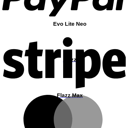
Evo Lite Neo
S
Flazz
Flazz Max
M