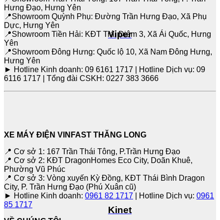
Hưng Đạo, Hưng Yên
📍Showroom Quỳnh Phụ: Đường Trần Hưng Đạo, Xã Phụ
Dực, Hưng Yên
Viper
📍Showroom Tiền Hải: KĐT Trái Diêm 3, Xã Ái Quốc, Hưng
Yên
📍Showroom Đông Hưng: Quốc lộ 10, Xã Nam Đông Hưng,
Hưng Yên
► Hotline Kinh doanh: 09 6161 1717 | Hotline Dịch vụ: 09
6116 1717 | Tổng đài CSKH: 0227 383 3666
XE MÁY ĐIỆN VINFAST THĂNG LONG
📍 Cơ sở 1: 167 Trần Thái Tông, P.Trần Hưng Đạo
📍 Cơ sở 2: KĐT DragonHomes Eco City, Doãn Khuê,
Phường Vũ Phúc
📍 Cơ sở 3: Vòng xuyến Kỳ Đồng, KĐT Thái Bình Dragon
City, P. Trần Hưng Đạo (Phú Xuân cũ)
► Hotline Kinh doanh:
0961 82 1717
| Hotline Dịch vụ:
0961
85 1717
Kinet