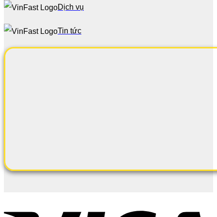
Dịch vụ
Tin tức
V