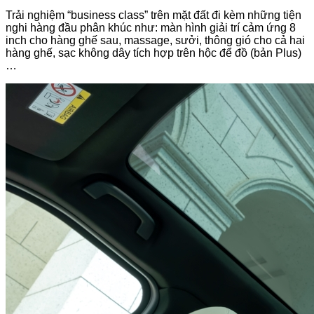
Trải nghiệm “business class” trên mặt đất đi kèm những tiện
nghi hàng đầu phân khúc như: màn hình giải trí cảm ứng 8
inch cho hàng ghế sau, massage, sưởi, thông gió cho cả hai
hàng ghế, sạc không dây tích hợp trên hộc để đồ (bản Plus)
…