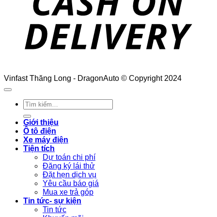
Vinfast Thăng Long - DragonAuto © Copyright 2024
Tìm
kiếm:
Giới thiệu
Ô tô điện
Xe máy điện
Tiện tích
Dự toán chi phí
Đăng ký lái thử
Đặt hẹn dịch vụ
Yêu cầu báo giá
Mua xe trả góp
Tin tức- sự kiện
Tin tức