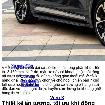
Minio Green
Herio Green
Limo Green
EC Van
Xe máy điện
VF 9 cũng có chiều dài cơ sở lớn nhất trong phân khúc, lên
tới 3.150 mm. Nhờ đó, mẫu xe này có khoang nội thất rộng
rãi vượt trội, cho người dùng không gian thoải mái ở cả 3
Cao cấp
hàng ghế. VF 9 có 2 tùy chọn về chỗ ngồi: phiên bản 7 chỗ
Trung cấp
full-size hoặc phiên bản 6 chỗ (ghế cơ trưởng ở hàng sau)
Phổ thông
độc đáo với tiện nghi được truyền cảm hứng từ khoang ghế
hạng thương gia.
Vero X
Thiết kế ấn tượng, tối ưu khí động