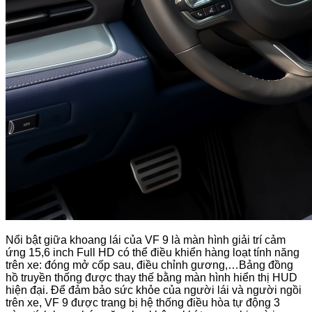
Nổi bật giữa khoang lái của VF 9 là màn hình giải trí cảm
ứng 15,6 inch Full HD có thể điều khiển hàng loạt tính năng
trên xe: đóng mở cốp sau, điều chỉnh gương,…Bảng đồng
hồ truyền thống được thay thế bằng màn hình hiển thị HUD
hiện đại. Để đảm bảo sức khỏe của người lái và người ngồi
trên xe, VF 9 được trang bị hệ thống điều hòa tự động 3