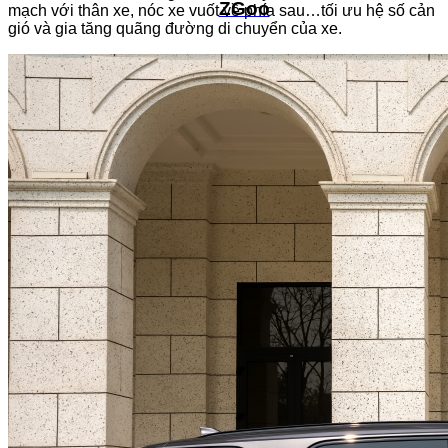
ZGoo
mạch với thân xe, nóc xe vuốt về phía sau…tối ưu hệ số cản
gió và gia tăng quãng đường di chuyển của xe.
Amio
Amio S
Amio S2
Tiện tích
Dự toán chi phí
Đăng ký lái thử
Đặt hẹn dịch vụ
Yêu cầu báo giá
Mua xe trả góp
Tin tức- sự kiện
Tin tức
Khuyến mãi
Sự kiện
Tuyển dụng