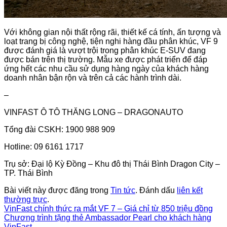
Với không gian nội thất rộng rãi, thiết kế cá tính, ấn tượng và
loạt trang bị công nghệ, tiện nghi hàng đầu phân khúc, VF 9
được đánh giá là vượt trội trong phân khúc E-SUV đang
được bán trên thị trường. Mẫu xe được phát triển để đáp
ứng hết các nhu cầu sử dụng hàng ngày của khách hàng
doanh nhân bận rộn và trên cả các hành trình dài.
–
VINFAST Ô TÔ THĂNG LONG – DRAGONAUTO
Tổng đài CSKH: 1900 988 909
Hotline: 09 6161 1717
Trụ sở: Đại lộ Kỳ Đồng – Khu đô thị Thái Bình Dragon City –
TP. Thái Bình
Bài viết này được đăng trong
Tin tức
. Đánh dấu
liên kết
thường trực
.
VinFast chính thức ra mắt VF 7 – Giá chỉ từ 850 triệu đồng
Chương trình tặng thẻ Ambassador Pearl cho khách hàng
VinFast