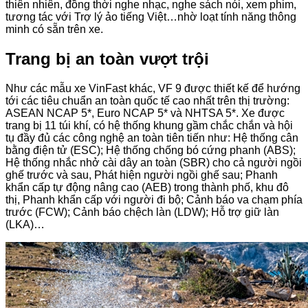
thiên nhiên, đồng thời nghe nhạc, nghe sách nói, xem phim,
tương tác với Trợ lý ảo tiếng Việt…nhờ loạt tính năng thông
minh có sẵn trên xe.
Trang bị an toàn vượt trội
Như các mẫu xe VinFast khác, VF 9 được thiết kế để hướng
tới các tiêu chuẩn an toàn quốc tế cao nhất trên thị trường:
ASEAN NCAP 5*, Euro NCAP 5* và NHTSA 5*. Xe được
trang bị 11 túi khí, có hệ thống khung gầm chắc chắn và hội
tụ đầy đủ các công nghệ an toàn tiên tiến như: Hệ thống cân
bằng điện tử (ESC); Hệ thống chống bó cứng phanh (ABS);
Hệ thống nhắc nhở cài dây an toàn (SBR) cho cả người ngồi
ghế trước và sau, Phát hiện người ngồi ghế sau; Phanh
khẩn cấp tự động nâng cao (AEB) trong thành phố, khu đô
thị, Phanh khẩn cấp với người đi bộ; Cảnh báo va chạm phía
trước (FCW); Cảnh báo chệch làn (LDW); Hỗ trợ giữ làn
(LKA)…