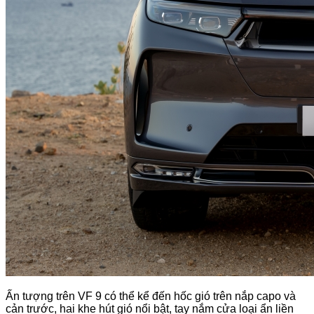
Evo Lite
Evo Grand
Evo Grand Lite
Evo Lite Neo
Flazz
Flazz Max
Ấn tượng trên VF 9 có thể kể đến hốc gió trên nắp capo và
cản trước, hai khe hút gió nổi bật, tay nắm cửa loại ẩn liền