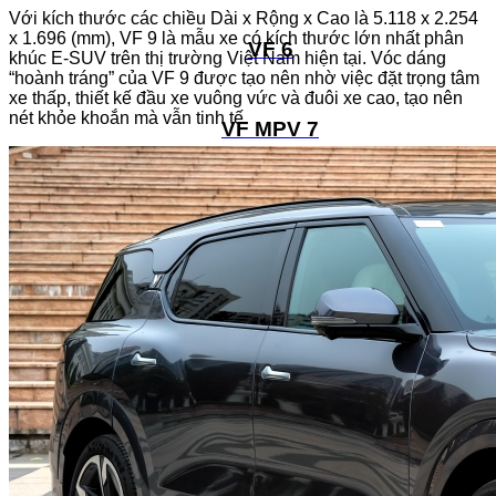
Với kích thước các chiều Dài x Rộng x Cao là 5.118 x 2.254
x 1.696 (mm), VF 9 là mẫu xe có kích thước lớn nhất phân
VF 6
khúc E-SUV trên thị trường Việt Nam hiện tại. Vóc dáng
“hoành tráng” của VF 9 được tạo nên nhờ việc đặt trọng tâm
xe thấp, thiết kế đầu xe vuông vức và đuôi xe cao, tạo nên
nét khỏe khoắn mà vẫn tinh tế.
VF MPV 7
VF 7
VF 8
VF 8 The All New
VF 9