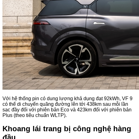
Liên hệ
Tìm
kiếm:
0
Giỏ hàng
Chưa có sản phẩm trong giỏ hàng.
Quay trở lại cửa hàng
Với hệ thống pin có dung lượng khả dụng đạt 92kWh, VF 9
có thể di chuyển quãng đường lên tới 438km sau mỗi lần
sạc đầy đối với phiên bản Eco và 423km đối với phiên bản
Plus (theo tiêu chuẩn WLTP).
Khoang lái trang bị công nghệ hàng
đầu