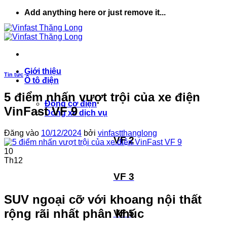
Bỏ
Add anything here or just remove it...
qua
nội
dung
Giới thiệu
Tin tức
Ô tô điện
5 điểm nhấn vượt trội của xe điện
Động cơ điện
VinFast VF 9
Dòng xe dịch vụ
Đăng vào
10/12/2024
bởi
vinfastthanglong
VF 2
10
Th12
VF 3
SUV ngoại cỡ với khoang nội thất
rộng rãi nhất phân khúc
VF 5