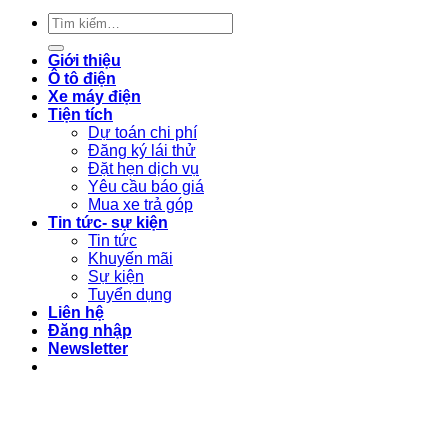
Tìm
kiếm:
Giới thiệu
Ô tô điện
Xe máy điện
Tiện tích
Dự toán chi phí
Đăng ký lái thử
Đặt hẹn dịch vụ
Yêu cầu báo giá
Mua xe trả góp
Tin tức- sự kiện
Tin tức
Khuyến mãi
Sự kiện
Tuyển dụng
Liên hệ
Đăng nhập
Newsletter