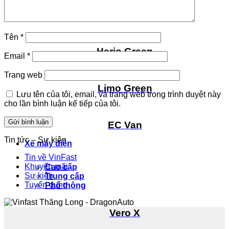
Minio Green
Tên
*
Herio Green
Email
*
Trang web
Limo Green
Lưu tên của tôi, email, và trang web trong trình duyệt này
cho lần bình luận kế tiếp của tôi.
EC Van
Tin tức – Sự kiện
Xe máy điện
Tin về VinFast
Khuyến mãi
Cao cấp
Sự kiện
Trung cấp
Tuyển dụng
Phổ thông
Vero X