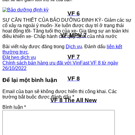
VF 6
SỰ CẦN THIẾT CỦA BẢO DƯỠNG ĐỊNH KỲ- Giảm các sự
cố xảy ra ngoài ý muốn- Xe luôn được duy trì ở trạng thái
hoạt động tốt- Tăng tuổi thọ của xe- Gia tăng sự an toàn khi
VF MPV 7
điều khiển xe- Chấp hành các quy định của nhà nước
Bài viết này được đăng trong
Dịch vụ
. Đánh dấu
liên kết
thường trực
.
VF 7
Đặt hẹn dịch vụ
Chính sách bán hàng ưu đãi với VinFast VF 8 từ ngày
26/10/2022
VF 8
Để lại một bình luận
Email của bạn sẽ không được hiển thị công khai.
Các
trường bắt buộc được đánh dấu
*
VF 8 The All New
Bình luận
*
VF 9