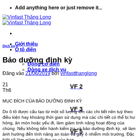
Bỏ
Add anything here or just remove it...
qua
nội
dung
Giới thiệu
Dịch vụ
Ô tô điện
Bảo dưỡng định kỳ
Động cơ điện
Dòng xe dịch vụ
Đăng vào
21/06/2019
bởi
vinfastthanglong
21
VF 2
Th6
MỤC ĐÍCH CỦA BẢO DƯỠNG ĐỊNH KỲ
VF 3
Do ô tô được cấu tạo từ một số lượng lớn các chi tiết nên tuỳ theo
điều kiện hay khoảng thời gian sử dụng mà các chi tiết có thể bị hư
hỏng, ăn mòn hoặc yếu đi, làm giảm tính năng hoạt động của
chúng. Nếu không tiến hành kiểm tra và bảo dưỡng định kỳ, sẽ làm
VF 5
ảnh hưởng đến tính năng an toàn và gây ô nhiễm môi trường. Đặc
biệt sẽ làm giảm tuổi thọ xe của bạn.