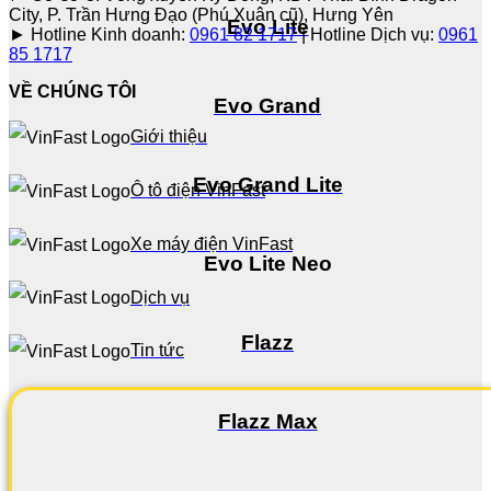
City, P. Trần Hưng Đạo (Phú Xuân cũ), Hưng Yên
Evo Lite
► Hotline Kinh doanh:
0961 82 1717
| Hotline Dịch vụ:
0961
85 1717
VỀ CHÚNG TÔI
Evo Grand
Giới thiệu
Evo Grand Lite
Ô tô điện VinFast
Xe máy điện VinFast
Evo Lite Neo
Dịch vụ
Flazz
Tin tức
Flazz Max