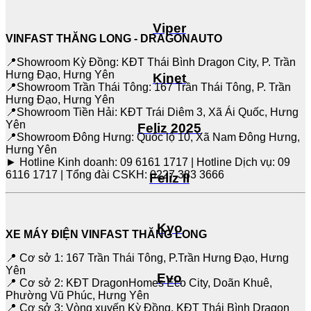
Viper
VINFAST THĂNG LONG - DRAGONAUTO
📍Showroom Kỳ Đồng: KĐT Thái Bình Dragon City, P. Trần
Hưng Đạo, Hưng Yên
Kinet
📍Showroom Trần Thái Tông: 167 Trần Thái Tông, P. Trần
Hưng Đạo, Hưng Yên
📍Showroom Tiền Hải: KĐT Trái Diêm 3, Xã Ái Quốc, Hưng
Yên
Feliz 2025
📍Showroom Đông Hưng: Quốc lộ 10, Xã Nam Đông Hưng,
Hưng Yên
► Hotline Kinh doanh: 09 6161 1717 | Hotline Dịch vụ: 09
6116 1717 | Tổng đài CSKH: 0227 383 3666
Feliz II
Kyo
XE MÁY ĐIỆN VINFAST THĂNG LONG
📍 Cơ sở 1: 167 Trần Thái Tông, P.Trần Hưng Đạo, Hưng
Yên
Evo
📍 Cơ sở 2: KĐT DragonHomes Eco City, Doãn Khuê,
Phường Vũ Phúc, Hưng Yên
📍 Cơ sở 3: Vòng xuyến Kỳ Đồng, KĐT Thái Bình Dragon