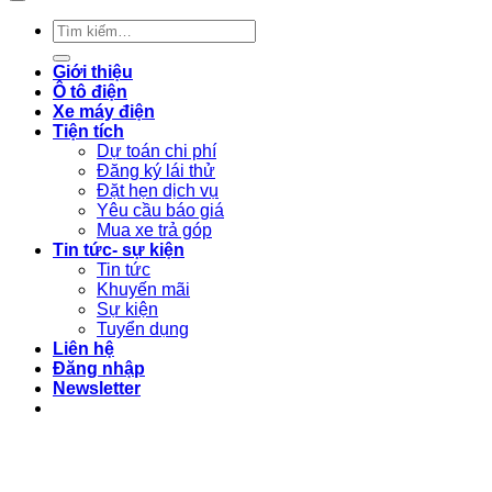
Tìm
kiếm:
Giới thiệu
Ô tô điện
Xe máy điện
Tiện tích
Dự toán chi phí
Đăng ký lái thử
Đặt hẹn dịch vụ
Yêu cầu báo giá
Mua xe trả góp
Tin tức- sự kiện
Tin tức
Khuyến mãi
Sự kiện
Tuyển dụng
Liên hệ
Đăng nhập
Newsletter