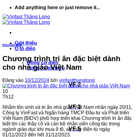
Bỏ
Add anything here or just remove it...
qua
nội
dung
Giới thiệu
Khuyến mãi
Ô tô điện
Chương trình tri ân đặc biệt dành
Động cơ điện
cho nhà giáo Việt Nam
Dòng xe dịch vụ
Đăng vào
10/12/2024
bởi
vinfastthanglong
VF 2
10
Th12
VF 3
Nhằm tôn vinh và tri ân nhà giáo Việt Nam nhân ngày 20/11,
Công ty VinFast và Ngân hàng TMCP Đầu tư và Phát triển
Việt Nam (BIDV) phối hợp triển khai Chương trình tri ân đặc
biệt tới các thầy cô và cán bộ nhân viên công tác trong
VF 5
ngành giáo dục khi mua ô tô, xe máy điện từ ngày
01/11/2023 đến hết 31/12/2023.