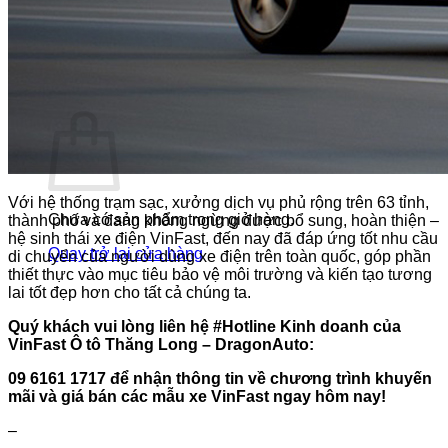
Liên hệ
Tìm
kiếm:
0
Giỏ hàng
Với hệ thống trạm sạc, xưởng dịch vụ phủ rộng trên 63 tỉnh,
Chưa có sản phẩm trong giỏ hàng.
thành phố và đang không ngừng được bổ sung, hoàn thiện –
hệ sinh thái xe điện VinFast, đến nay đã đáp ứng tốt nhu cầu
Quay trở lại cửa hàng
di chuyển của người dùng xe điện trên toàn quốc, góp phần
thiết thực vào mục tiêu bảo vệ môi trường và kiến tạo tương
lai tốt đẹp hơn cho tất cả chúng ta.
Quý khách vui lòng liên hệ #Hotline Kinh doanh của
VinFast Ô tô Thăng Long – DragonAuto:
09 6161 1717 để nhận thông tin về chương trình khuyến
mãi và giá bán các mẫu xe VinFast ngay hôm nay!
–