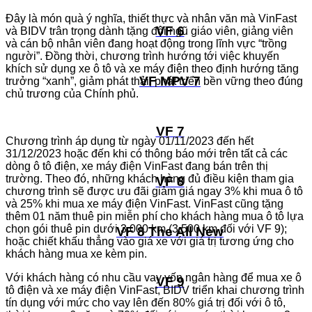
Đây là món quà ý nghĩa, thiết thực và nhân văn mà VinFast
VF 6
và BIDV trân trọng dành tặng đội ngũ giáo viên, giảng viên
và cán bộ nhân viên đang hoạt động trong lĩnh vực “trồng
người”. Đồng thời, chương trình hướng tới việc khuyến
khích sử dụng xe ô tô và xe máy điện theo định hướng tăng
VF MPV 7
trưởng “xanh”, giảm phát thải, phát triển bền vững theo đúng
chủ trương của Chính phủ.
VF 7
Chương trình áp dụng từ ngày 01/11/2023 đến hết
31/12/2023 hoặc đến khi có thông báo mới trên tất cả các
dòng ô tô điện, xe máy điện VinFast đang bán trên thị
trường. Theo đó, những khách hàng đủ điều kiện tham gia
VF 8
chương trình sẽ được ưu đãi giảm giá ngay 3% khi mua ô tô
và 25% khi mua xe máy điện VinFast. VinFast cũng tặng
thêm 01 năm thuê pin miễn phí cho khách hàng mua ô tô lựa
chọn gói thuê pin dưới 3.000 km (3.500 km đối với VF 9);
VF 8 The All New
hoặc chiết khấu thẳng vào giá xe với giá trị tương ứng cho
khách hàng mua xe kèm pin.
Với khách hàng có nhu cầu vay vốn ngân hàng để mua xe ô
VF 9
tô điện và xe máy điện VinFast, BIDV triển khai chương trình
tín dụng với mức cho vay lên đến 80% giá trị đối với ô tô,