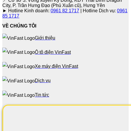
📍 Cơ sở 3: Vòng xuyến Kỳ Đồng, KĐT Thái Bình Dragon
City, P. Trần Hưng Đạo (Phú Xuân cũ), Hưng Yên
► Hotline Kinh doanh:
0961 82 1717
| Hotline Dịch vụ:
0961
85 1717
VỀ CHÚNG TÔI
Giới thiệu
Ô tô điện VinFast
Xe máy điện VinFast
Dịch vụ
Tin tức