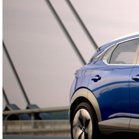
ZGoo
Amio
Amio S
Amio S2
Tiện tích
Dự toán chi phí
Đăng ký lái thử
Đặt hẹn dịch vụ
Yêu cầu báo giá
Mua xe trả góp
Tin tức- sự kiện
Tin tức
Khuyến mãi
Sự kiện
Tuyển dụng