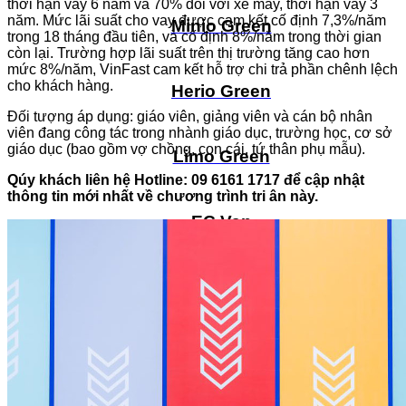
thời hạn vay 6 năm và 70% đối với xe máy, thời hạn vay 3
năm. Mức lãi suất cho vay được cam kết cố định 7,3%/năm
Minio Green
trong 18 tháng đầu tiên, và cố định 8%/năm trong thời gian
còn lại. Trường hợp lãi suất trên thị trường tăng cao hơn
mức 8%/năm, VinFast cam kết hỗ trợ chi trả phần chênh lệch
cho khách hàng.
Herio Green
Đối tượng áp dụng: giáo viên, giảng viên và cán bộ nhân
viên đang công tác trong nhành giáo dục, trường học, cơ sở
giáo dục (bao gồm vợ chồng, con cái, tứ thân phụ mẫu).
Limo Green
Qúy khách liên hệ Hotline: 09 6161 1717 để cập nhật
thông tin mới nhất về chương trình tri ân này.
EC Van
Xe máy điện
Cao cấp
Trung cấp
Phổ thông
Vero X