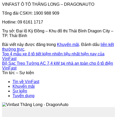
VINFAST Ô TÔ THĂNG LONG – DRAGONAUTO
Tổng đài CSKH: 1900 988 909
Hotline: 09 6161 1717
Trụ sở: Đại lộ Kỳ Đồng – Khu đô thị Thái Bình Dragon City –
TP. Thái Bình
Bài viết này được đăng trong
Khuyến mãi
. Đánh dấu
liên kết
thường trực
.
Top 4 mẫu xe ô tô tiết kiệm nhiên liệu nhất hiện nay của
VinFast
Bộ Sạc Treo Tường AC 7,4 kW tại nhà an toàn cho ô tô điện
VinFast
Tin tức – Sự kiện
Tin về VinFast
Khuyến mãi
Sự kiện
Tuyển dụng