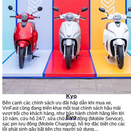
Viper
Kinet
Feliz 2025
Feliz II
Kyo
Bên cạnh các chính sách ưu đãi hấp dẫn khi mua xe,
VinFast cũng đang triển khai một loạt chính sách hậu mãi
vượt trội cho khách hàng, như bảo hành chính hãng lên tới
Evo
10 năm, cứu hộ 24/7, sửa chữa lưu động (Mobile Service),
sạc pin lưu động (Mobile Charging), hỗ trợ đặc biệt cho các
lỗi phát sinh gây bất tiện cho người sử dụng…