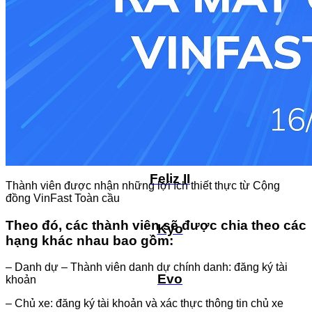
Viper
Kinet
Feliz 2025
Feliz II
Thành viên được nhận những lợi ích thiết thực từ Cộng
đồng VinFast Toàn cầu
Theo đó, các thành viên sẽ được chia theo các
Kyo
hạng khác nhau bao gồm:
– Danh dự – Thành viên danh dự chính danh: đăng ký tài
Evo
khoản
– Chủ xe: đăng ký tài khoản và xác thực thông tin chủ xe