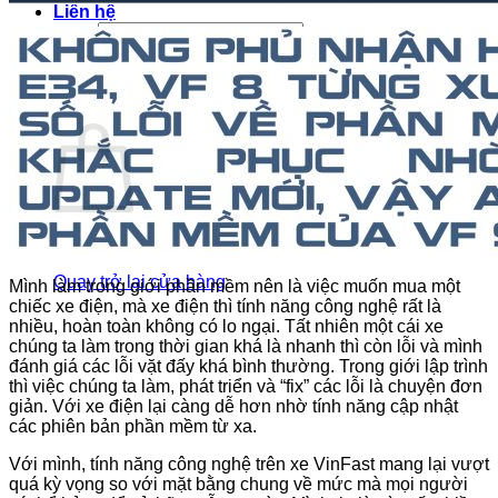
Liên hệ
Tìm
kiếm:
0
Giỏ hàng
Chưa có sản phẩm trong giỏ hàng.
Quay trở lại cửa hàng
Mình làm trong giới phần mềm nên là việc muốn mua một
chiếc xe điện, mà xe điện thì tính năng công nghệ rất là
nhiều, hoàn toàn không có lo ngại. Tất nhiên một cái xe
chúng ta làm trong thời gian khá là nhanh thì còn lỗi và mình
đánh giá các lỗi vặt đấy khá bình thường. Trong giới lập trình
thì việc chúng ta làm, phát triển và “fix” các lỗi là chuyện đơn
giản. Với xe điện lại càng dễ hơn nhờ tính năng cập nhật
các phiên bản phần mềm từ xa.
Với mình, tính năng công nghệ trên xe VinFast mang lại vượt
quá kỳ vọng so với mặt bằng chung về mức mà mọi người