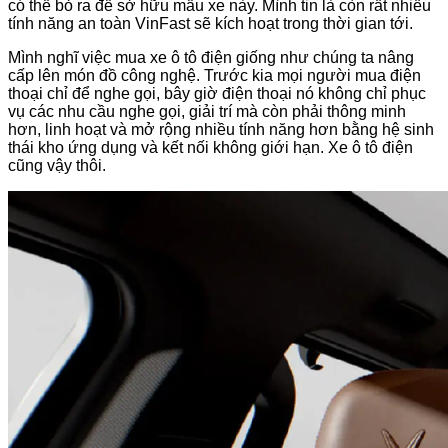
có thể bỏ ra để sở hữu mẫu xe này. Mình tin là còn rất nhiều
tính năng an toàn VinFast sẽ kích hoạt trong thời gian tới.
Mình nghĩ việc mua xe ô tô điện giống như chúng ta nâng
cấp lên món đồ công nghệ. Trước kia mọi người mua điện
thoại chỉ để nghe gọi, bây giờ điện thoại nó không chỉ phục
vụ các nhu cầu nghe gọi, giải trí mà còn phải thông minh
hơn, linh hoạt và mở rộng nhiều tính năng hơn bằng hệ sinh
thái kho ứng dụng và kết nối không giới hạn. Xe ô tô điện
cũng vậy thôi.