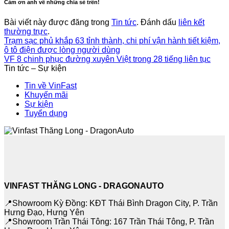
Cảm ơn anh về những chia sẻ trên!
Bài viết này được đăng trong
Tin tức
. Đánh dấu
liên kết
thường trực
.
Trạm sạc phủ khắp 63 tỉnh thành, chi phí vận hành tiết kiệm,
ô tô điện được lòng người dùng
VF 8 chinh phục đường xuyên Việt trong 28 tiếng liên tục
Tin tức – Sự kiện
Tin về VinFast
Khuyến mãi
Sự kiện
Tuyển dụng
VINFAST THĂNG LONG - DRAGONAUTO
📍Showroom Kỳ Đồng: KĐT Thái Bình Dragon City, P. Trần
Hưng Đạo, Hưng Yên
📍Showroom Trần Thái Tông: 167 Trần Thái Tông, P. Trần