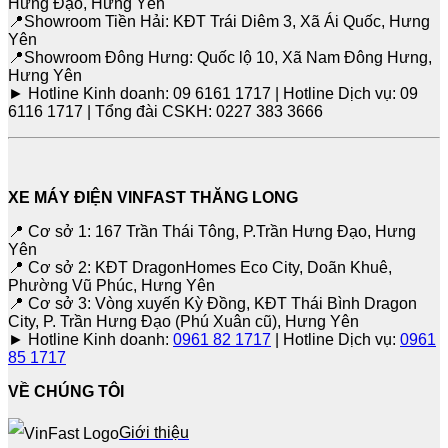
Hưng Đạo, Hưng Yên
📍Showroom Tiền Hải: KĐT Trái Diêm 3, Xã Ái Quốc, Hưng
Yên
📍Showroom Đông Hưng: Quốc lộ 10, Xã Nam Đông Hưng,
Hưng Yên
► Hotline Kinh doanh: 09 6161 1717 | Hotline Dịch vụ: 09
6116 1717 | Tổng đài CSKH: 0227 383 3666
XE MÁY ĐIỆN VINFAST THĂNG LONG
📍 Cơ sở 1: 167 Trần Thái Tông, P.Trần Hưng Đạo, Hưng
Yên
📍 Cơ sở 2: KĐT DragonHomes Eco City, Doãn Khuê,
Phường Vũ Phúc, Hưng Yên
📍 Cơ sở 3: Vòng xuyến Kỳ Đồng, KĐT Thái Bình Dragon
City, P. Trần Hưng Đạo (Phú Xuân cũ), Hưng Yên
► Hotline Kinh doanh:
0961 82 1717
| Hotline Dịch vụ:
0961
85 1717
VỀ CHÚNG TÔI
Giới thiệu