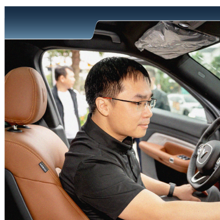
Minio Green
Herio Green
Limo Green
EC Van
Xe máy điện
Cao cấp
Trung cấp
Phổ thông
Vero X