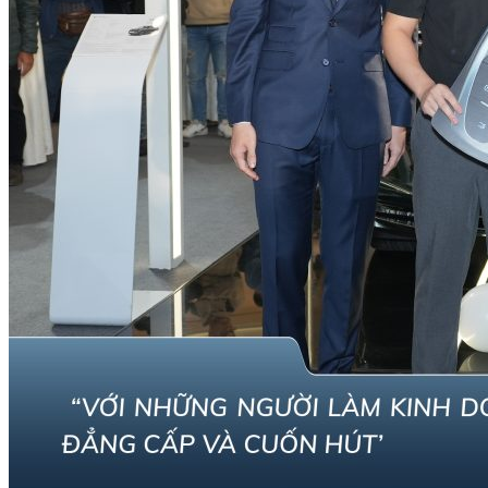
ZGoo
Amio
Amio S
Amio S2
Tiện tích
Dự toán chi phí
Đăng ký lái thử
Đặt hẹn dịch vụ
Yêu cầu báo giá
Mua xe trả góp
Tin tức- sự kiện
Tin tức
Khuyến mãi
Sự kiện
Tuyển dụng