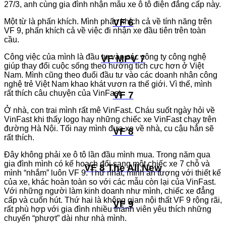
27/3, anh cùng gia đình nhận mẫu xe ô tô điện đẳng cấp này.
Một từ là phấn khích. Mình phấn khích cả về tính năng trên
VF 6
VF 9, phấn khích cả về việc đi nhận xe đầu tiên trên toàn
cầu.
Công việc của mình là đầu tư vào các công ty công nghệ
VF MPV 7
giúp thay đổi cuộc sống theo hướng tích cực hơn ở Việt
Nam. Mình cũng theo đuổi đầu tư vào các doanh nhân công
nghệ trẻ Việt Nam khao khát vươn ra thế giới. Vì thế, mình
rất thích câu chuyện của VinFast.
VF 7
Ở nhà, con trai mình rất mê VinFast. Cháu suốt ngày hỏi về
VinFast khi thấy logo hay những chiếc xe VinFast chạy trên
đường Hà Nội. Tối nay mình đưa xe về nhà, cu cậu hẳn sẽ
VF 8
rất thích.
Đây không phải xe ô tô lần đầu mình mua. Trong năm qua
gia đình mình có kế hoạch đổi sang một chiếc xe 7 chỗ và
VF 8 The All New
mình “nhắm” luôn VF 9. Thứ nhất, mình ấn tượng với thiết kế
của xe, khác hoàn toàn so với các mẫu còn lại của VinFast.
Với những người làm kinh doanh như mình, chiếc xe đẳng
cấp và cuốn hút. Thứ hai là không gian nội thất VF 9 rộng rãi,
VF 9
rất phù hợp với gia đình nhiều thành viên yêu thích những
chuyến “phượt” dài như nhà mình.