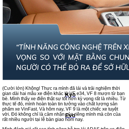
Viper
Kinet
Feliz 2025
Feliz II
(Cười lớn) Không! Thực ra mình đã lái và trải nghiệm thời
gian dài hai mẫu xe điện khác là VF e34, VF 8 mượn từ bạn
Kyo
bè. Mình thấy xe điện thật sự tốt hơn kỳ vọng rất là nhiều. Từ
thực tế đó, mình hoàn toàn tin tưởng vào chất lượng sản
phẩm xe VinFast. Và hôm nay, VF 9 là một chiếc xe tuyệt
vời. Đó không chỉ là cảm nhận của riêng mình mà còn của
Evo
rất nhiều người tại lễ bàn giao hôm nay.