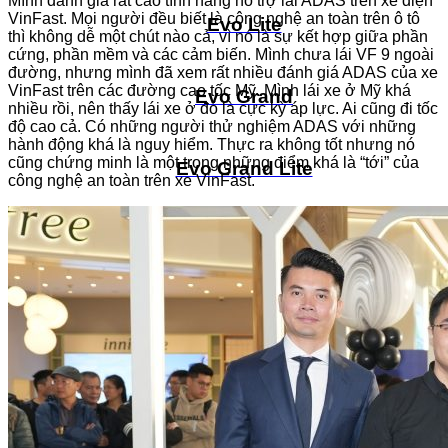
Mình đánh giá rất cao tính năng hỗ trợ lái ADAS trên xe điện
VinFast. Mọi người đều biết là công nghệ an toàn trên ô tô
Evo Lite
thì không dễ một chút nào cả, vì nó là sự kết hợp giữa phần
cứng, phần mềm và các cảm biến. Mình chưa lái VF 9 ngoài
đường, nhưng mình đã xem rất nhiều đánh giá ADAS của xe
VinFast trên các đường cao tốc Mỹ. Mình lái xe ở Mỹ khá
Evo Grand
nhiều rồi, nên thấy lái xe ở đó là cực kỳ áp lực. Ai cũng đi tốc
độ cao cả. Có những người thử nghiệm ADAS với những
hành động khá là nguy hiểm. Thực ra không tốt nhưng nó
cũng chứng minh là một trong những điểm khá là “tới” của
Evo Grand Lite
công nghệ an toàn trên xe VinFast.
Evo Lite Neo
Flazz
Flazz Max