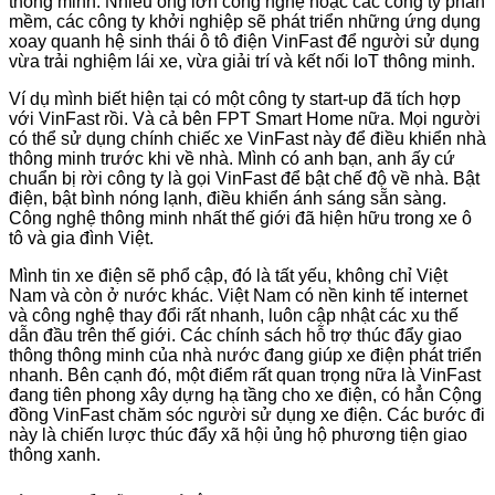
thông minh. Nhiều ông lớn công nghệ hoặc các công ty phần
mềm, các công ty khởi nghiệp sẽ phát triển những ứng dụng
xoay quanh hệ sinh thái ô tô điện VinFast để người sử dụng
vừa trải nghiệm lái xe, vừa giải trí và kết nối IoT thông minh.
Ví dụ mình biết hiện tại có một công ty start-up đã tích hợp
với VinFast rồi. Và cả bên FPT Smart Home nữa. Mọi người
có thể sử dụng chính chiếc xe VinFast này để điều khiển nhà
thông minh trước khi về nhà. Mình có anh bạn, anh ấy cứ
chuẩn bị rời công ty là gọi VinFast để bật chế độ về nhà. Bật
điện, bật bình nóng lạnh, điều khiển ánh sáng sẵn sàng.
Công nghệ thông minh nhất thế giới đã hiện hữu trong xe ô
tô và gia đình Việt.
Mình tin xe điện sẽ phổ cập, đó là tất yếu, không chỉ Việt
Nam và còn ở nước khác. Việt Nam có nền kinh tế internet
và công nghệ thay đổi rất nhanh, luôn cập nhật các xu thế
dẫn đầu trên thế giới. Các chính sách hỗ trợ thúc đẩy giao
thông thông minh của nhà nước đang giúp xe điện phát triển
nhanh. Bên cạnh đó, một điểm rất quan trọng nữa là VinFast
đang tiên phong xây dựng hạ tầng cho xe điện, có hẳn Cộng
đồng VinFast chăm sóc người sử dụng xe điện. Các bước đi
này là chiến lược thúc đẩy xã hội ủng hộ phương tiện giao
thông xanh.