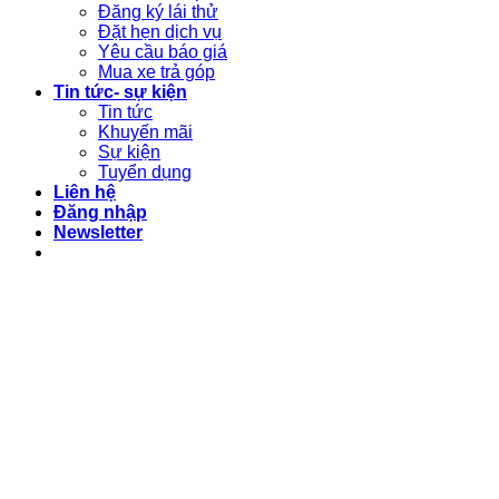
Đăng ký lái thử
Đặt hẹn dịch vụ
Yêu cầu báo giá
Mua xe trả góp
Tin tức- sự kiện
Tin tức
Khuyến mãi
Sự kiện
Tuyển dụng
Liên hệ
Đăng nhập
Newsletter