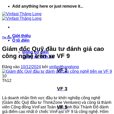
Bỏ
Add anything here or just remove it...
qua
nội
dung
Giới thiệu
Tin tức
Ô tô điện
Giám đốc Quỹ đầu tư đánh giá cao
Động cơ điện
công nghệ trên xe VF 9
Dòng xe dịch vụ
Đăng vào
10/12/2024
bởi
vinfastthanglong
VF 2
10
Th12
VF 3
Là doanh nhân lĩnh vực đầu tư khởi nghiệp công nghệ
(Giám đốc Quỹ đầu tư ThinkZone Ventures) và cũng là thành
VF 5
viên Cộng đồng VinFast Toàn cầu, anh Bùi Thành Đô đánh
giá điểm cao nhất ở chiếc VinFast VF 9 là công nghệ. Hôm