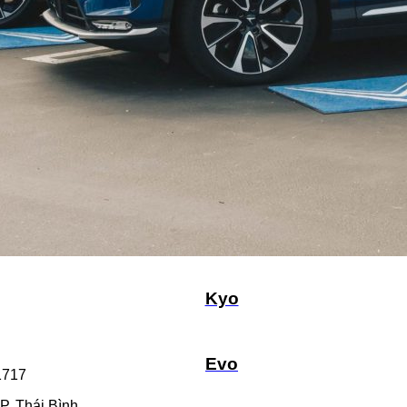
Viper
Kinet
Feliz 2025
Feliz II
Kyo
Evo
 1717
TP. Thái Bình