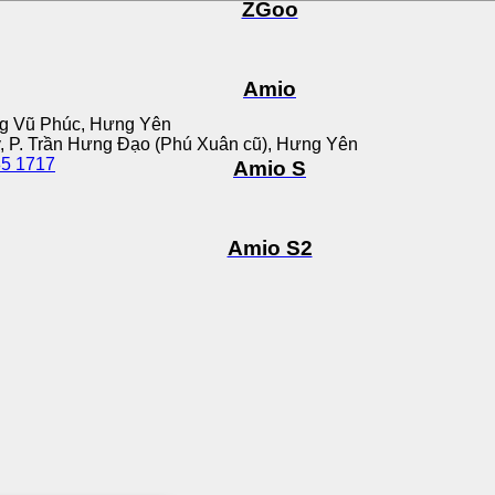
ZGoo
Amio
n
ng Vũ Phúc, Hưng Yên
, P. Trần Hưng Đạo (Phú Xuân cũ), Hưng Yên
85 1717
Amio S
Amio S2