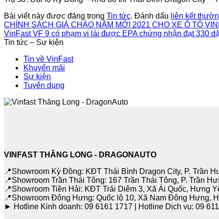
Bài viết này được đăng trong
Tin tức
. Đánh dấu
liên kết thườn
CHÍNH SÁCH GIÁ CHÀO NĂM MỚI 2021 CHO XE Ô TÔ VIN
VinFast VF 9 có phạm vi lái được EPA chứng nhận đạt 330 d
Tin tức – Sự kiện
Tin về VinFast
Khuyến mãi
Sự kiện
Tuyển dụng
VINFAST THĂNG LONG - DRAGONAUTO
📍Showroom Kỳ Đồng: KĐT Thái Bình Dragon City, P. Trần
📍Showroom Trần Thái Tông: 167 Trần Thái Tông, P. Trần H
📍Showroom Tiền Hải: KĐT Trái Diêm 3, Xã Ái Quốc, Hưng Y
📍Showroom Đông Hưng: Quốc lộ 10, Xã Nam Đông Hưng, 
► Hotline Kinh doanh: 09 6161 1717 | Hotline Dịch vụ: 09 611