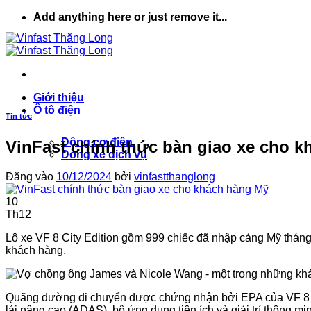
Bỏ
Add anything here or just remove it...
qua
nội
dung
Giới thiệu
Ô tô điện
Tin tức
Động cơ điện
VinFast chính thức bàn giao xe cho 
Dòng xe dịch vụ
Đăng vào
10/12/2024
bởi
vinfastthanglong
10
Th12
Lô xe VF 8 City Edition gồm 999 chiếc đã nhập cảng Mỹ tháng 1
khách hàng.
Quãng đường di chuyển được chứng nhận bởi EPA của VF 8 Cit
lái nâng cao (ADAS), bộ ứng dụng tiện ích và giải trí thông 