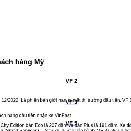
khách hàng Mỹ
VF 2
2/2022. Là phiên bản giới hạn ra mắt thị trường đầu tiên, VF 8
VF 3
VF 5
y Edition bản Eco là 207 dặm và bản Plus là 191 dặm. Xe tích
minh (Smart Services)… Sau khi đi vào vận hành, VF 8 City Edit