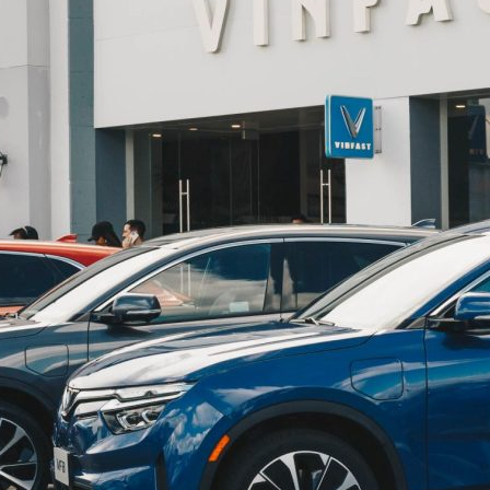
Minio Green
Herio Green
Limo Green
EC Van
Vero X