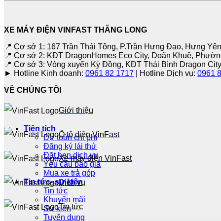
XE MÁY ĐIỆN VINFAST THĂNG LONG
📍 Cơ sở 1: 167 Trần Thái Tông, P.Trần Hưng Đạo, Hưng Yê
📍 Cơ sở 2: KĐT DragonHomes Eco City, Doãn Khuê, Phườ
📍 Cơ sở 3: Vòng xuyến Kỳ Đồng, KĐT Thái Bình Dragon City
► Hotline Kinh doanh:
0961 82 1717
| Hotline Dịch vụ:
0961 
VỀ CHÚNG TÔI
Giới thiệu
Tiện tích
Ô tô điện VinFast
Dự toán chi phí
Đăng ký lái thử
Đặt hẹn dịch vụ
Xe máy điện VinFast
Yêu cầu báo giá
Mua xe trả góp
Tin tức- sự kiện
Dịch vụ
Tin tức
Khuyến mãi
Tin tức
Sự kiện
Tuyển dụng