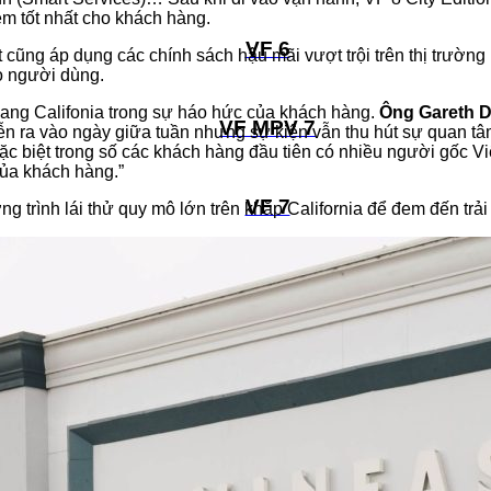
ệm tốt nhất cho khách hàng.
VF 6
st cũng áp dụng các chính sách hậu mãi vượt trội trên thị trườ
o người dùng.
 Bang Califonia trong sự háo hức của khách hàng.
Ông Gareth 
VF MPV 7
iễn ra vào ngày giữa tuần nhưng sự kiện vẫn thu hút sự quan tâ
 biệt trong số các khách hàng đầu tiên có nhiều người gốc Việt
của khách hàng.”
VF 7
ng trình lái thử quy mô lớn trên khắp California để đem đến trả
VF 8
VF 8 The All New
VF 9