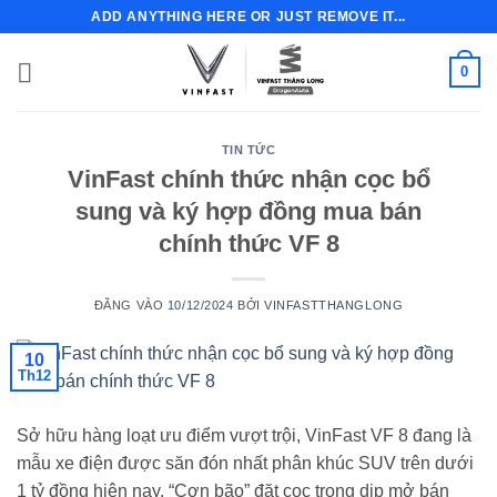
Bỏ
ADD ANYTHING HERE OR JUST REMOVE IT...
qua
nội
0
dung
TIN TỨC
VinFast chính thức nhận cọc bổ
sung và ký hợp đồng mua bán
chính thức VF 8
ĐĂNG VÀO
10/12/2024
BỞI
VINFASTTHANGLONG
10
Th12
Sở hữu hàng loạt ưu điểm vượt trội, VinFast VF 8 đang là
mẫu xe điện được săn đón nhất phân khúc SUV trên dưới
1 tỷ đồng hiện nay. “Cơn bão” đặt cọc trong dịp mở bán