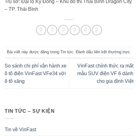
Trụ sở: Đại lộ Kỳ Đồng – Khu đô thị Thái Bình Dragon City
– TP. Thái Bình
Bài viết này được đăng trong
Tin tức
. Đánh dấu
liên kết thường trực
.
So sánh chi phí vận hành xe
VinFast chính thức ra mắt
ô tô điện VinFast VFe34 với
mẫu SUV điện VF 6 dành
ô tô xăng
cho gia đình Việt
TIN TỨC – SỰ KIỆN
Tin về VinFast