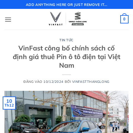
Bỏ
ADD ANYTHING HERE OR JUST REMOVE IT...
qua
nội
0
dung
TIN TỨC
VinFast công bố chính sách cố
định giá thuê Pin ô tô điện tại Việt
Nam
ĐĂNG VÀO
10/12/2024
BỞI
VINFASTTHANGLONG
10
Th12