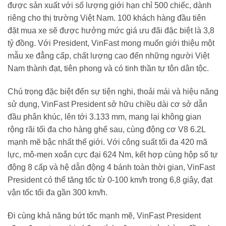
được sản xuất với số lượng giới hạn chỉ 500 chiếc, dành
riêng cho thị trường Việt Nam. 100 khách hàng đầu tiên
đặt mua xe sẽ được hưởng mức giá ưu đãi đặc biệt là 3,8
tỷ đồng. Với President, VinFast mong muốn giới thiệu một
mẫu xe đẳng cấp, chất lượng cao đến những người Việt
Nam thành đạt, tiên phong và có tinh thần tự tôn dân tộc.
Chú trọng đặc biệt đến sự tiện nghi, thoải mái và hiệu năng
sử dụng, VinFast President sở hữu chiều dài cơ sở dẫn
đầu phân khúc, lên tới 3.133 mm, mang lại không gian
rộng rãi tối đa cho hàng ghế sau, cùng động cơ V8 6.2L
mạnh mẽ bậc nhất thế giới. Với công suất tối đa 420 mã
lực, mô-men xoắn cực đại 624 Nm, kết hợp cùng hộp số tự
động 8 cấp và hệ dẫn động 4 bánh toàn thời gian, VinFast
President có thể tăng tốc từ 0-100 km/h trong 6,8 giây, đạt
vận tốc tối đa gần 300 km/h.
Đi cùng khả năng bứt tốc mạnh mẽ, VinFast President