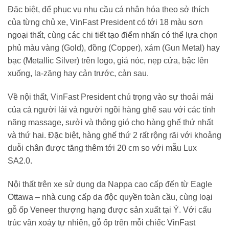
Đặc biệt, để phục vụ nhu cầu cá nhân hóa theo sở thích
của từng chủ xe, VinFast President có tới 18 màu sơn
ngoại thất, cùng các chi tiết tạo điểm nhấn có thể lựa chọn
phủ màu vàng (Gold), đồng (Copper), xám (Gun Metal) hay
bạc (Metallic Silver) trên logo, giá nóc, nẹp cửa, bậc lên
xuống, la-zăng hay cản trước, cản sau.
Về nội thất, VinFast President chú trọng vào sự thoải mái
của cả người lái và người ngồi hàng ghế sau với các tính
năng massage, sưởi và thông gió cho hàng ghế thứ nhất
và thứ hai. Đặc biệt, hàng ghế thứ 2 rất rộng rãi với khoảng
duỗi chân được tăng thêm tới 20 cm so với mẫu Lux
SA2.0.
Nội thất trên xe sử dụng da Nappa cao cấp đến từ Eagle
Ottawa – nhà cung cấp da độc quyền toàn cầu, cùng loại
gỗ ốp Veneer thượng hạng được sản xuất tại Ý. Với cấu
trúc vân xoáy tự nhiên, gỗ ốp trên mỗi chiếc VinFast