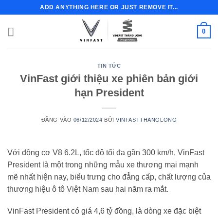
Bỏ
ADD ANYTHING HERE OR JUST REMOVE IT...
qua
nội
0
dung
TIN TỨC
VinFast giới thiệu xe phiên bản giới
hạn President
ĐĂNG VÀO
06/12/2024
BỞI
VINFASTTHANGLONG
Với động cơ V8 6.2L, tốc độ tối đa gần 300 km/h, VinFast
President là một trong những mẫu xe thương mại mạnh
mẽ nhất hiện nay, biểu trưng cho đẳng cấp, chất lượng của
thương hiệu ô tô Việt Nam sau hai năm ra mắt.
VinFast President có giá 4,6 tỷ đồng, là dòng xe đặc biệt