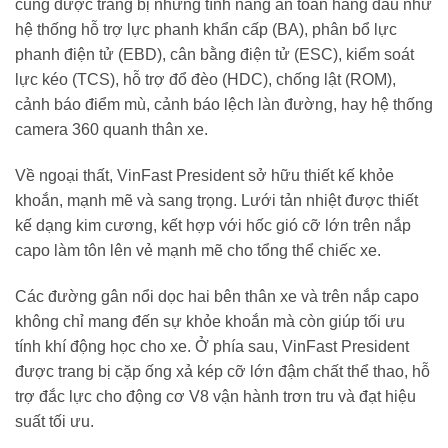
cũng được trang bị những tính năng an toàn hàng đầu như
hệ thống hỗ trợ lực phanh khẩn cấp (BA), phân bổ lực
phanh điện tử (EBD), cân bằng điện tử (ESC), kiểm soát
lực kéo (TCS), hỗ trợ đổ đèo (HDC), chống lật (ROM),
cảnh báo điểm mù, cảnh báo lệch làn đường, hay hệ thống
camera 360 quanh thân xe.
Về ngoại thất, VinFast President sở hữu thiết kế khỏe
khoắn, mạnh mẽ và sang trọng. Lưới tản nhiệt được thiết
kế dạng kim cương, kết hợp với hốc gió cỡ lớn trên nắp
capo làm tôn lên vẻ mạnh mẽ cho tổng thể chiếc xe.
Các đường gân nổi dọc hai bên thân xe và trên nắp capo
không chỉ mang đến sự khỏe khoắn mà còn giúp tối ưu
tính khí động học cho xe. Ở phía sau, VinFast President
được trang bị cặp ống xả kép cỡ lớn đậm chất thể thao, hỗ
trợ đắc lực cho động cơ V8 vận hành trơn tru và đạt hiệu
suất tối ưu.