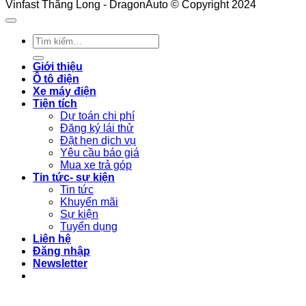
Vinfast Thăng Long - DragonAuto © Copyright 2024
Tìm
kiếm:
Giới thiệu
Ô tô điện
Xe máy điện
Tiện tích
Dự toán chi phí
Đăng ký lái thử
Đặt hẹn dịch vụ
Yêu cầu báo giá
Mua xe trả góp
Tin tức- sự kiện
Tin tức
Khuyến mãi
Sự kiện
Tuyển dụng
Liên hệ
Đăng nhập
Newsletter