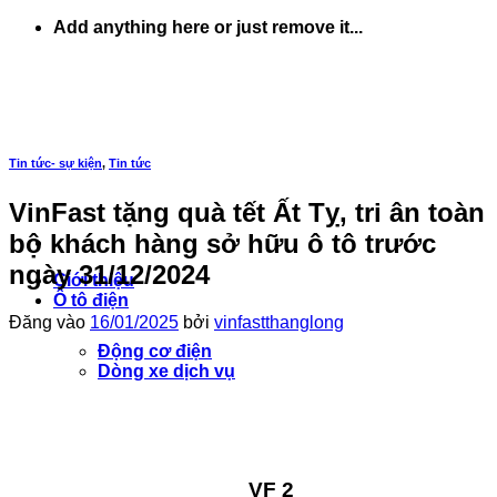
Bỏ
Add anything here or just remove it...
qua
nội
dung
Tin tức- sự kiện
,
Tin tức
VinFast tặng quà tết Ất Tỵ, tri ân toàn
bộ khách hàng sở hữu ô tô trước
ngày 31/12/2024
Giới thiệu
Ô tô điện
Đăng vào
16/01/2025
bởi
vinfastthanglong
Động cơ điện
Dòng xe dịch vụ
VF 2