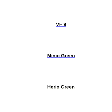
VF 9
Minio Green
Herio Green