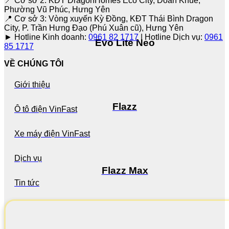
📍 Cơ sở 2: KĐT DragonHomes Eco City, Doãn Khuê,
Phường Vũ Phúc, Hưng Yên
📍 Cơ sở 3: Vòng xuyến Kỳ Đồng, KĐT Thái Bình Dragon
City, P. Trần Hưng Đạo (Phú Xuân cũ), Hưng Yên
► Hotline Kinh doanh:
0961 82 1717
| Hotline Dịch vụ:
0961
Evo Lite Neo
85 1717
VỀ CHÚNG TÔI
Giới thiệu
Flazz
Ô tô điện VinFast
Xe máy điện VinFast
Dịch vụ
Flazz Max
Tin tức