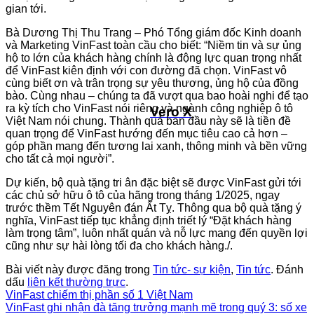
gian tới.
Bà Dương Thị Thu Trang – Phó Tổng giám đốc Kinh doanh
và Marketing VinFast toàn cầu cho biết: “Niềm tin và sự ủng
hộ to lớn của khách hàng chính là động lực quan trọng nhất
để VinFast kiên định với con đường đã chọn. VinFast vô
cùng biết ơn và trân trọng sự yêu thương, ủng hộ của đồng
bào. Cùng nhau – chúng ta đã vượt qua bao hoài nghi để tạo
ra kỳ tích cho VinFast nói riêng và ngành công nghiệp ô tô
Vero X
Việt Nam nói chung. Thành quả ban đầu này sẽ là tiền đề
quan trọng để VinFast hướng đến mục tiêu cao cả hơn –
góp phần mang đến tương lai xanh, thông minh và bền vững
cho tất cả mọi người”.
Dự kiến, bộ quà tặng tri ân đặc biệt sẽ được VinFast gửi tới
các chủ sở hữu ô tô của hãng trong tháng 1/2025, ngay
trước thềm Tết Nguyên đán Ất Tỵ. Thông qua bộ quà tặng ý
nghĩa, VinFast tiếp tục khẳng định triết lý “Đặt khách hàng
làm trọng tâm”, luôn nhất quán và nỗ lực mang đến quyền lợi
cũng như sự hài lòng tối đa cho khách hàng./.
Bài viết này được đăng trong
Tin tức- sự kiện
,
Tin tức
. Đánh
dấu
liên kết thường trực
.
VinFast chiếm thị phần số 1 Việt Nam
VinFast ghi nhận đà tăng trưởng mạnh mẽ trong quý 3: số xe