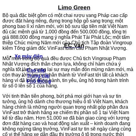
Limo Green
Bộ quà đặc biệt gồm có một chai rượu vang Pháp cao cấp
được đặt hàng riêng, đựng trong hộp gỗ sang trọng; một
phong bao lì xì năm mới, với bộ sưu tập tiền mặt Việt Nam
đủ các mệnh giá từ 1.000 đồng đến 500.000 đồng, tổng trị
giá 888.000 đồng mang ý nghĩa Phát Tài Phát Lộc; một tấm
thiệp Chúc mừng Năm mới của Chủ tịch Tập đoàn Vingroup
EC Van
kiêm Tổng giám đốc VinFast toàn cầu Phạm Nhật Vượng.
Xe máy điện
Mỗi món trong bộ quà đều được Chủ tịch Vingroup Phạm
Nhật Vượng đích thân chọn lựa, không chỉ hàm chứa ý
nghĩa tốt lành, mang lại sự may mắn đón mừng năm mới, mà
Cao cấp
còn thay lời cảm ơn chân thành từ VinFast tới tất cả khách
Trung cấp
hàng vì đã luôn đồng hành, tin yêu, ủng hộ trong hành trình
Phổ thông
từ số 0 lên số 1 của hãng.
Với tinh thần tiên phong, bứt phá mọi giới hạn và sự tin
tưởng, ủng hộ dành cho thương hiệu ô tô Việt Nam, khách
hàng chính là những người quan trọng nhất góp phần đưa
VinFast trở thành hãng xe chiếm thị phần số 1 tại Việt Nam
kể từ đầu năm. Hơn 51.000 xe đã bàn giao cùng với lượng
đơn đặt hàng cao và hoạt động sản xuất – kinh doanh đang
không ngừng tăng trưởng, VinFast tự tin sẽ ngày càng củng
cố vị thế hãng xe dẫn đầu thị trường ô tô trong nước thời