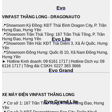
Evo
VINFAST THĂNG LONG - DRAGONAUTO
📍Showroom Kỳ Đồng: KĐT Thái Bình Dragon City, P. Trần
Hưng Đạo, Hưng Yên
📍Showroom Trần Thái Tông: 167 Trần Thái Tông, P. Trần
Evo Lite
Hưng Đạo, Hưng Yên
📍Showroom Tiền Hải: KĐT Trái Diêm 3, Xã Ái Quốc, Hưng
Yên
📍Showroom Đông Hưng: Quốc lộ 10, Xã Nam Đông Hưng,
Hưng Yên
► Hotline Kinh doanh: 09 6161 1717 | Hotline Dịch vụ: 09
6116 1717 | Tổng đài CSKH: 0227 383 3666
Evo Grand
XE MÁY ĐIỆN VINFAST THĂNG LONG
Evo Grand Lite
📍 Cơ sở 1: 167 Trần Thái Tông, P.Trần Hưng Đạo, Hưng
Yên